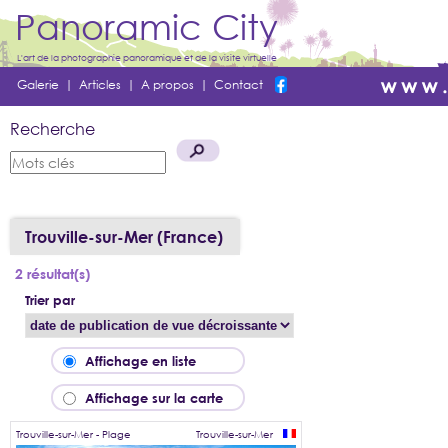
Panoramic City
L'art de la photographie panoramique et de la visite virtuelle
Galerie
|
Articles
|
A propos
|
Contact
Recherche
Trouville-sur-Mer (France)
2 résultat(s)
Trier par
Affichage en liste
Affichage sur la carte
Trouville-sur-Mer - Plage
Trouville-sur-Mer