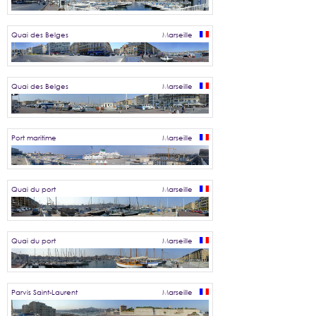
Quai des Belges
Marseille
Quai des Belges
Marseille
Port maritime
Marseille
Quai du port
Marseille
Quai du port
Marseille
Parvis Saint-Laurent
Marseille