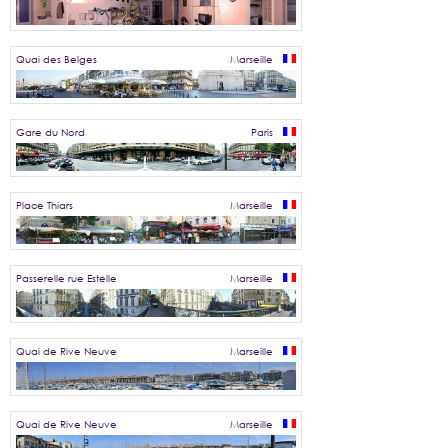
Quai des Belges
Marseille
Gare du Nord
Paris
Place Thiars
Marseille
Passerelle rue Estelle
Marseille
Quai de Rive Neuve
Marseille
Quai de Rive Neuve
Marseille