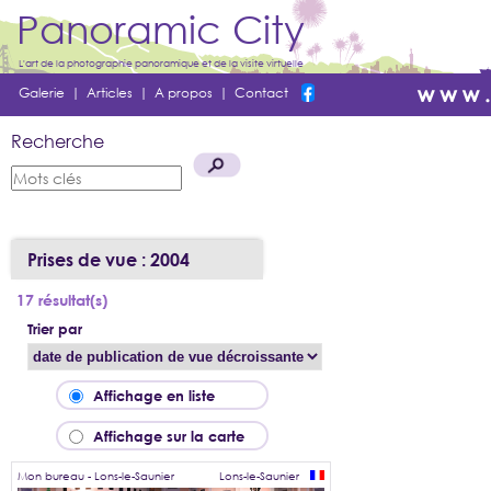
Panoramic City
L'art de la photographie panoramique et de la visite virtuelle
Galerie
|
Articles
|
A propos
|
Contact
Recherche
Prises de vue : 2004
17 résultat(s)
Trier par
Affichage en liste
Affichage sur la carte
Mon bureau - Lons-le-Saunier
Lons-le-Saunier