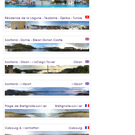
Résidence de la Lagune - Tezdaine - Djerba - Tunisie
Scotland - Dornie - Eilean Donan Castle
Scotland - Oban - McCaig's Tower
Oban
Scotland - Millport
Millport
Plage de Bretignolle-sur-Mer
Brétignolle-sur-Mer
Cabourg & Manhattan
Cabourg