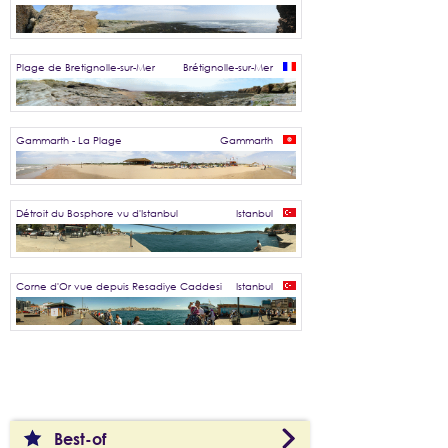
Plage de Bretignolle-sur-Mer
Brétignolle-sur-Mer
Gammarth - La Plage
Gammarth
Détroit du Bosphore vu d'Istanbul
Istanbul
Corne d'Or vue depuis Resadiye Caddesi
Istanbul
Best-of