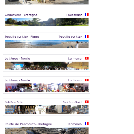
Chaumière - Bretagne
Fouesnant
Trouville-sur-Mer - Plage
Trouville-sur-Mer
La Marsa - Tunisie
La Marsa
La Marsa - Tunisie
La Marsa
Sidi Bou Saïd
Sidi Bou Saïd
Pointe de Penmarc'h - Bretagne
Penmarch