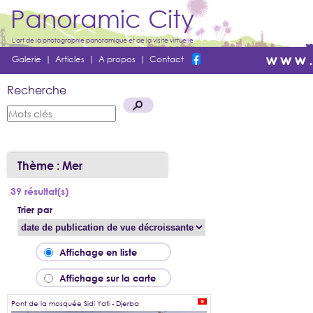
Panoramic City
L'art de la photographie panoramique et de la visite virtuelle
Galerie
|
Articles
|
A propos
|
Contact
Recherche
Thème : Mer
39 résultat(s)
Trier par
Affichage en liste
Affichage sur la carte
Pont de la mosquée Sidi Yati - Djerba