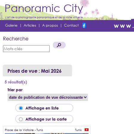
Panoramic City
L'art de la photographie panoramique et de la visite virtuelle
Galerie
|
Articles
|
A propos
|
Contact
Recherche
Prises de vue : Mai 2026
5 résultat(s)
Trier par
Affichage en liste
Affichage sur la carte
Place de la Victoire - Tunis
Tunis