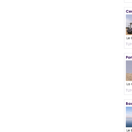
Cen
TUN
Pon
TUN
Bac