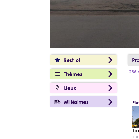
Best-of
Pr
285 r
Thèmes
Lieux
Millésimes
Pla
TUN