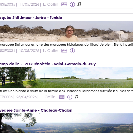
ISIE0035
| 11/05/2026
| L. Collin
quée Sidi Jmour - Jerba - Tunisie
ISIE0034
| 10/05/2026
| L. Collin
mp de lin - La Guénoistrie - Saint-Germain-du-Puy
ER0006
| 25/04/2026
| L. Collin
védère Sainte-Anne - Château-Chalon