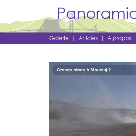
Panoramic
Galerie
|
Articles
|
A propos