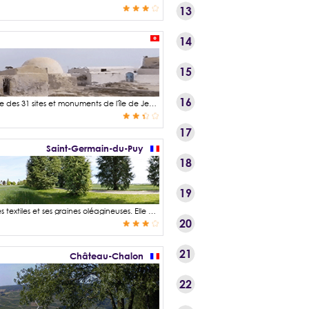
13
14
15
16
La mosquée Sidi Jmour est une des mosquées historiques du littoral Jerbien. Elle fait partie des 31 sites et monuments de l'île de Jerba classés au patrimoine mondial de l'UNESCO. Ces mosquées à l'architecture sobre blanchies à la chaux et aux coupoles basses, s'accompagnent souvent d'un mausolée dédié à un saint ou un érudit et tenant lieu de pèlerinage. Ces mosquées, parfois appelées "mosquées forteresses", ont également joué un rôle défensif durant les périodes troubles. Leur architecture compacte, leurs murs épais et leurs ouvertures étroites témoignent de leur double fonction : lieu de prière et refuge en cas d'attaque.
17
Saint-Germain-du-Puy
18
19
Le lin est une plante à fleurs de la famille des Linaceae, largement cultivée pour ses fibres textiles et ses graines oléagineuses. Elle se présente sous la forme d'une tige unique d'environ un mètre de haut et disposant de nombreuses fleurs de couleur bleu pur jusqu'à un blanc légèrement rosé. La fleur est constituée de cinq pétales et a une durée de vie très brève, de l'ordre d'une journée, mais elle est auto-féconde même si elle peut être visitée par des insectes assurant alors une pollinisation croisée. On trouve les premières traces de lin cultivé il y a environ 10 500 ans au début du néolithique* dans la région du Croissant fertile* situé au Moyen-Orient. Les graines sont alors encore petites mais elles seront par la suite domestiquées afin d'obtenir des graines plus grosses. Le lin est alors à cette époque plus cultivée pour ses graines, riches en lipides, que pour ses fibres destinées à la confection de vêtements, voiles de bateaux, cordage ou filet. La France couvre 50% à 60% du marché international du lin textile ce qui en fait le 1er producteur mondial. Les cultures de lin sont essentiellement concentrées en Normandie, dans le Nord-Pas-de-Calais et en Picardie mais il arrive que l'on en rencontre dans d'autres régions comme ici dans l'agglomération de Bourges. Le lin présente des atouts environnementaux non négligeables, il nécessite peu d'eau, consomme peu d'azote, c'est un véritable puit à carbone et toutes les parties de la plante peuvent être utilisées.
20
21
Château-Chalon
22