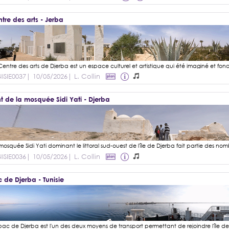
tre des arts - Jerba
ISIE0037
| 10/05/2026
| L. Collin
t de la mosquée Sidi Yati - Djerba
ISIE0036
| 10/05/2026
| L. Collin
 de Djerba - Tunisie