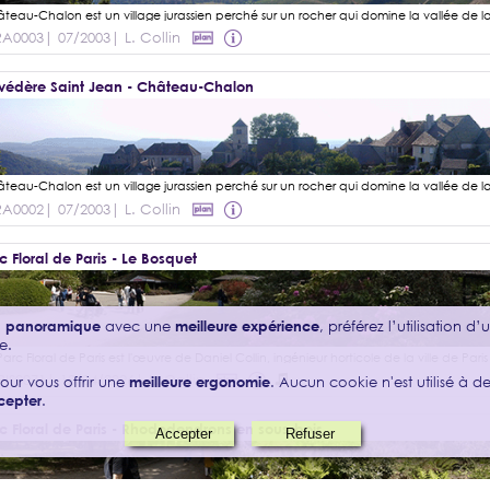
RA0003
| 07/2003
| L. Collin
védère Saint Jean - Château-Chalon
RA0002
| 07/2003
| L. Collin
c Floral de Paris - Le Bosquet
on panoramique
avec une
meilleure expérience
, préférez l’utilisation d
e.
IS0071
| 10/04/2026
| L. Collin
our vous offrir une
meilleure ergonomie
. Aucun cookie n'est utilisé à des
cepter
.
c Floral de Paris - Rhododendrons en sous-bois