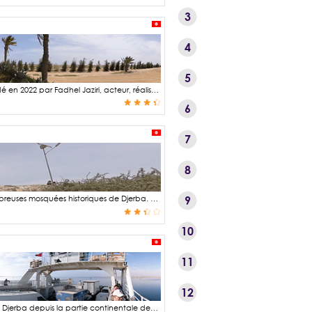
3
4
5
Le Centre des arts de Djerba est un espace culturel et artistique qui été imaginé et fondé en 2022 par Fadhel Jaziri, acteur, réalisateur et metteur en scène Tunisien (1945 - 2025). Cet espace est dédié aux arts du spectacle, musique, théâtre, danse, cinéma, exposition et même dégustation culinaire avec son restaurant. Fadhel Jaziri né en 1948 à Tunis, a vécu dans un univers culturel foisonnant. Son père libraire, était aussi gérant du Café Ramsès et de l'Hôtel Zitouna, lieux de rencontre privilégiés des hommes politiques, artistes de théâtre, écrivains et musiciens. Son engouement pour ces domaines artistiques l'a conduit à mener une carrière multiple à la fois d'acteur, d'auteur, de producteur de pièces de théâtre et de spectacles musicaux, et même de réalisateur cinématographique. Nombreuses sont ses œuvres qui ont remporté un franc succès y compris à l'international et notamment « Hadhra », un spectacle de chants inspiré de la riche tradition soufie tunisienne qui a été présenté à Tunis, Sousse, Carthage, Marseille, Rabat, Séville, Malaga, Fès, Ammam. Le Centre des arts de Djerba, est une sorte d'aboutissement de l' « œuvre » de Fadhel Jaziri qui combine tous les genres artistiques considérés par l'artiste.
6
7
8
La mosquée Sidi Yati dominant le littoral sud-ouest de l'île de Djerba fait partie des nombreuses mosquées historiques de Djerba. Celles-ci ont la particularité d'être d'une architecture sobre composée de coupoles basses et de murs enduits d'une épaisse couche de chaux qui en font leurs blancheurs. La mosquée Sidi Yati a été édifiée au début du Xe siècle à la mémoire de Khalaf Ibn Ahmad, appelé aussi Cheikh Yati El Mistawi, émir saffaride du Sistan (région située entre l'Iran et l'Afghanistan actuels) de 963 à 1002. En plus de son rôle de lieu de culte, cette mosquée a joué le rôle de tour de guet, chargé de surveiller la côte. Le ponton de la mosquée Sidi Yati, bien que très endommagé, offre une vue imprenable sur la mer. Il a été érigé spécifiquement pour un tournage cinématographique.
9
10
11
12
Le bac de Djerba est l'un des deux moyens de transport permettant de rejoindre l'île de Djerba depuis la partie continentale de la Tunisie. L'autre alternative consiste à emprunter la chaussée romaine plus au sud mais pour cela, il faut contourner le golf de Boughrara. La traversé par le bac, reliant Jorf (continent) et Ajim (Djerba), offre une expérience plaisante permettant au passager d'admirer le paysage avec une belle vue sur la mer, d'observer le vol des mouettes et de sentir la brise marine. Les trajets d'une durée de 15 minutes, ont lieu toutes les 20 à 30 minutes entre 6h et 22h. Les traversés sont payantes pour les personnes véhiculées mais gratuites pour les piétons.