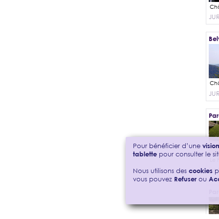
JU
Bel
JU
Par
Pour bénéficier d’une
visi
tablette
pour consulter le sit
PAR
Nous utilisons des
cookies
p
vous pouvez
Refuser
ou
Ac
Par