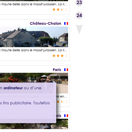
23
Château-Chalon est un village jurassien perché sur un rocher qui domine la vallée de la Haute-Seille dans le massif jurassien. La rivière de La Seille nait de la cascade située au fond de la reculée de Baume-les-Messieurs. Le village est classé parmi les plus beaux villages de France et est réputé pour son vignoble et son fameux vin jaune, un vin blanc sec élaboré à partir du Savagnin vieilli en fût de chêne durant 6 ans et 3 mois. Le village situé en hauteur offre de magnifiques points de vue sur les vignes et les villages alentours : Le belvédère Sainte-Anne, belvédère de la Rochette, belvédère Saint Jean, belvédère de Menétru, chemin des vignes en contrebas de l'église Saint-Pierre, etc … La Maison de la Haute Seille, ancienne hostellerie de l'Abbaye, outre sa muséographie dédiée au patrimoine local, permet également de profiter d'une jolie perspective depuis sa terrasse panoramique.
24
Château-Chalon
Château-Chalon est un village jurassien perché sur un rocher qui domine la vallée de la Haute-Seille dans le massif jurassien. La rivière de La Seille nait de la cascade située au fond de la reculée de Baume-les-Messieurs qui est aussi un lieu incontournable que je vous invite à visiter. Le village est classé parmi les plus beaux villages de France et est réputé pour son vignoble et son fameux vin jaune, un vin blanc sec élaboré à partir du Savagnin vieilli en fût de chêne durant 6 ans et 3 mois. Le domaine viticole de Château-Chalon et des villages environnants est présent dès l'antiquité sous l'ère gauloise Séquanes* et s'est développé ensuite sous l'influence de l'empire romain. On attribue le début de « l'histoire de ce village » bien avant l'époque mérovingienne et à la fondation de l'Abbaye de Château-Chalon sur l'arrête du plateau au VIIe siècle selon la légende, mais probablement plus au VIIIe ou IXe siècle au début de la période Carolingienne. Des fortifications intégrants deux tours viendront s'ajouter pour assurer la protection de l'établissement monastique. * Peuple gaulois établi en Séquanie à l'est de la Gaule sur le versant ouest du massif du jura.
Paris
’un
ordinateur
ou d’une
Le Parc Floral de Paris est l'œuvre de Daniel Collin, ingénieur horticole de la ville de Paris et architecte paysagiste. Il a été créé en 1969 sur un ancien terrain militaire de plus de 30 hectares. Il présente une importante collection botanique et horticole : plantes régionales, plantes du Jurassique, plantes médicinales, … Deux restaurants permettent de faire une pose déjeuner ou simplement s'y désaltérer avec des boissons chaudes ou froides : Le restaurant Les Magnolias et le restaurant Le Bosquet visible sur cette photographie panoramique.
 fins publicitaire. Toutefois
Paris