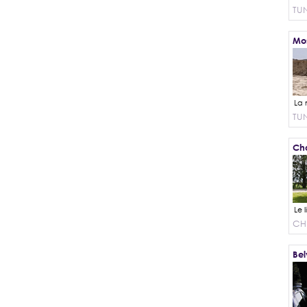
TUN
Mos
TUN
Cha
CH
Bel