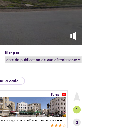
Trier par
sur la carte
Tunis
1
La place de la Victoire est une place très animée du Tunis. Située en fin de l'avenue Habib Bourgiba et de l'avenue de France en regardant vers l'ouest, elle marque la jonction entre la ville moderne de Tunis et la vieille ville et sa fabuleuse médina classée au patrimoine de l'UNESCO. Depuis cette place on accède au fameux Souk de Tunis et ces milliers de boutiques et ateliers touristique et offrant les produits du quotidien au autochtones. La place de la Victoire doit son nom en hommage au retour de Habib Bourgiba de son exil en 1955. L'indépendance de la Tunisie a été déclarée un an plus tard le 20 mars 1956 après avoir vécu sous le protectorat français de 1881 à 1956. Habib Bourgiba sera alors nommé 1er ministre et en prendra la présidence en 1957 le jour de l'abolition de la monarchie.
2