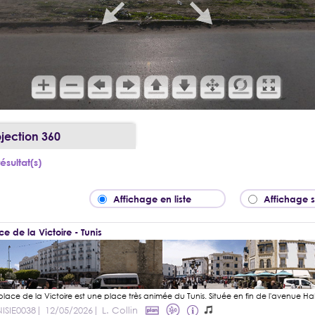
ojection 360
ésultat(s)
Affichage en liste
Affichage 
ce de la Victoire - Tunis
ISIE0038
| 12/05/2026
| L. Collin