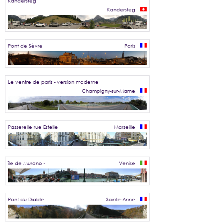
Kandersteg
Kandersteg
Pont de Sèvre
Paris
Le ventre de paris - version moderne
Champigny-sur-Marne
Passerelle rue Estelle
Marseille
île de Murano -
Venise
Pont du Diable
Sainte-Anne