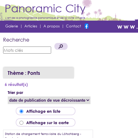
Panoramic City
L'art de la photographie panoramique et de la visite virtuelle
Galerie
|
Articles
|
A propos
|
Contact
Recherche
Thème : Ponts
6 résultat(s)
Trier par
Affichage en liste
Affichage sur la carte
Station de chargement ferroviaire du Lötschberg -