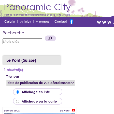
Panoramic City
L'art de la photographie panoramique et de la visite virtuelle
Galerie
|
Articles
|
A propos
|
Contact
Recherche
Le Pont (Suisse)
1 résultat(s)
Trier par
Affichage en liste
Affichage sur la carte
Lac de Joux
Le Pont