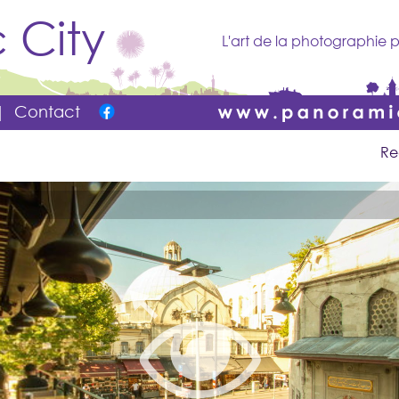
 City
L'art de la photographie p
|
Contact
Re