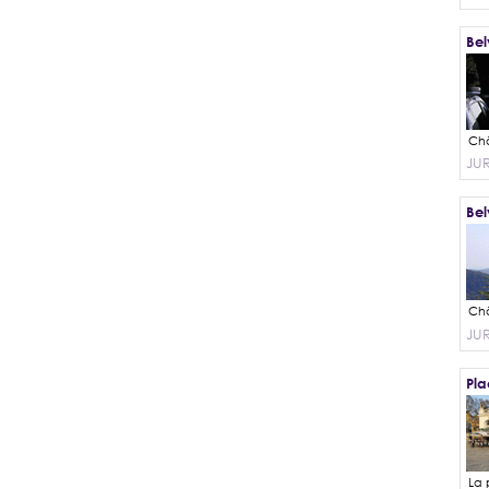
Bel
JU
Bel
JU
Pla