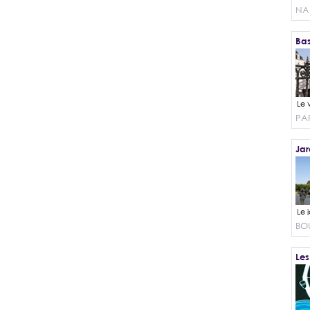
NA
Bas
PAR
Jar
BO
Les