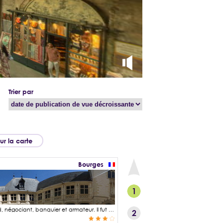
Trier par
sur la carte
Bourges
1
Jacques Cœur, né vers 1395 ~ 1400 et décédé le 25 novembre 1456, était un marchand, négociant, banquier et armateur. Il fut nommé le grand argentier du roi sous le règne de Charles VII. Jacques Cœur possède alors de nombreuses propriétés dont l'une des plus remarquables est le Palais Jacques Cœur à Bourges, sa ville natale. Cet hôtel particulier a été construit entre les années 1443 et 1453 selon un style architectural gothique flamboyant ou tardif qualifié de « moderne » par opposition au style italianisant qualifié de « à l'antique ». Par cet édifice, Jacques Cœur qui devint l'homme le plus riche du royaume, voulait asseoir son autorité et marquer sa réussite. Malheureusement, il y séjourne que très peu puisqu'il tombe en disgrâce et est arrêté en 1451 par le roi Charles VII pour diverses accusations invoquées par ses rivaux et le roi lui-même. Les visites se font toute l'année. Un billet jumelé permet de visiter également la crypte de la cathédrale Saint-Etienne.
2