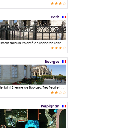
Paris
Le vœu de construction de la basilique du Sacré-Cœur suit l'après-guerre de 1870. Elle s'inscrit dans la volonté de recharge sacrale suite de la désacralisation opérée lors de la Révolution française. Sa construction s'achève en 1923 soit près d'un demi-siècle après sa déclaration d'utilité publique par un vote à l'assemblé nationale en 1873. Son architecture est de style romano-byzantine en réaction au style néo-baroque de l'époque (XIXème siècle).
Bourges
Le jardin de l'archevêché est un petit jardin à la française situé au pied de la cathédrale Saint Etienne de Bourges. Très fleuri et comportant un grand nombre de rosiers variés, il a été dessiné par le Le Nôtre au XVII siècle. Il est un des rares jardin à être organisé autour d'un boulingrin. Un boulingrin est un ornement végétal qui se présente sous la forme d'un parterre gazonné en creux, parfois entouré d'une bordure. Il comporte également un charmant kiosque à musique datant du début du XXe siècle.
Perpignan