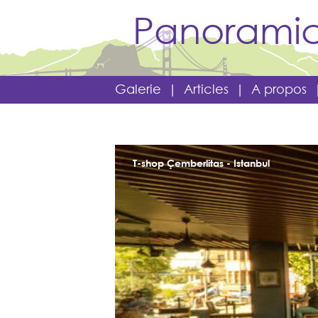
Panoramic
Galerie
|
Articles
|
A propos