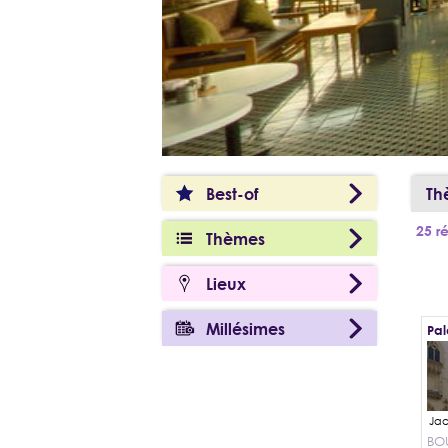
Best-of
Th
25 ré
Thèmes
Lieux
Millésimes
Pal
BO