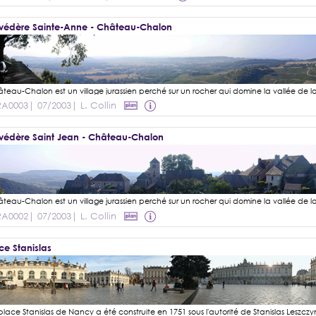
védère Sainte-Anne - Château-Chalon
RA0003
| 07/2003
| L. Collin
védère Saint Jean - Château-Chalon
RA0002
| 07/2003
| L. Collin
ce Stanislas