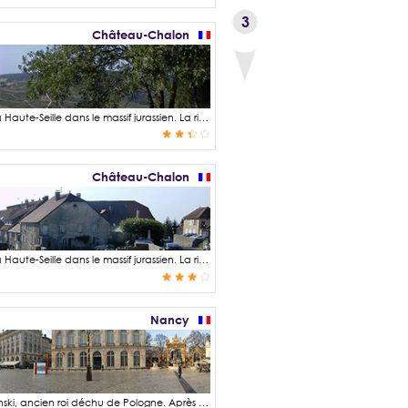
3
Château-Chalon
Château-Chalon est un village jurassien perché sur un rocher qui domine la vallée de la Haute-Seille dans le massif jurassien. La rivière de La Seille nait de la cascade située au fond de la reculée de Baume-les-Messieurs. Le village est classé parmi les plus beaux villages de France et est réputé pour son vignoble et son fameux vin jaune, un vin blanc sec élaboré à partir du Savagnin vieilli en fût de chêne durant 6 ans et 3 mois. Le village situé en hauteur offre de magnifiques points de vue sur les vignes et les villages alentours : Le belvédère Sainte-Anne, belvédère de la Rochette, belvédère Saint Jean, belvédère de Menétru, chemin des vignes en contrebas de l'église Saint-Pierre, etc … La Maison de la Haute Seille, ancienne hostellerie de l'Abbaye, outre sa muséographie dédiée au patrimoine local, permet également de profiter d'une jolie perspective depuis sa terrasse panoramique.
Château-Chalon
Château-Chalon est un village jurassien perché sur un rocher qui domine la vallée de la Haute-Seille dans le massif jurassien. La rivière de La Seille nait de la cascade située au fond de la reculée de Baume-les-Messieurs qui est aussi un lieu incontournable que je vous invite à visiter. Le village est classé parmi les plus beaux villages de France et est réputé pour son vignoble et son fameux vin jaune, un vin blanc sec élaboré à partir du Savagnin vieilli en fût de chêne durant 6 ans et 3 mois. Le domaine viticole de Château-Chalon et des villages environnants est présent dès l'antiquité sous l'ère gauloise Séquanes* et s'est développé ensuite sous l'influence de l'empire romain. On attribue le début de « l'histoire de ce village » bien avant l'époque mérovingienne et à la fondation de l'Abbaye de Château-Chalon sur l'arrête du plateau au VIIe siècle selon la légende, mais probablement plus au VIIIe ou IXe siècle au début de la période Carolingienne. Des fortifications intégrants deux tours viendront s'ajouter pour assurer la protection de l'établissement monastique. * Peuple gaulois établi en Séquanie à l'est de la Gaule sur le versant ouest du massif du jura.
Nancy
La place Stanislas de Nancy a été construite en 1751 sous l'autorité de Stanislas Leszczynski, ancien roi déchu de Pologne. Après avoir vécu à Wissembourg en Alsace, sa fille Maria est mariée au jeune Louis XV, roi de France. Stanislas devient alors duc de Lorraine et fait construire la place Royale qui consiste notamment à réunir l'ancienne ville de Nancy (médiévale) au nord, avec la ville nouvelle au Sud. Après avoir été successivement renommée place du Peuple en 1792, place Napoléon sous l'Empire, puis à nouveau nommée place Royale le 2 mai 1814 à la Restauration, elle est finalement baptisée place Stanislas en même temps qu'est érigée en son centre, une statue de Stanislas en 1831 en lieu et place de la statue de Louis XV qui avait été descendue en 1792 pour être fondue. Parmi les éléments remarquables du pourtour de la place se trouvent : l'Hôtel-de-Ville au sud, l'Opéra National de Lorraine et le grand hôtel de la Reine à l'est, la rue Héré, du nom de l'architecte de la place, qui s'ouvre sur l'arc le triomphe au nord, le Musée des beaux-arts à l'ouest et les six magnifiques grilles en fer forgé.