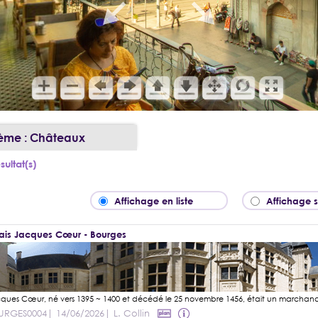
ème : Châteaux
sultat(s)
Affichage en liste
Affichage 
ais Jacques Cœur - Bourges
URGES0004
| 14/06/2026
| L. Collin