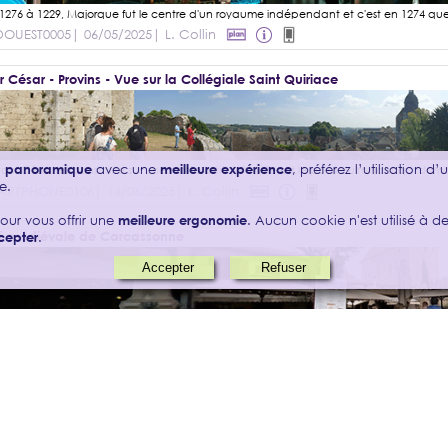
DOUEST0005
| 06/05/2025
| L. Collin
r César - Provins - Vue sur la Collégiale Saint Quiriace
on panoramique
avec une
meilleure expérience
, préférez l’utilisation d
e.
ARTPHONE0106
| 14/06/2025
| L. Collin
our vous offrir une
meilleure ergonomie
. Aucun cookie n'est utilisé à des
té médiévale de Carcassonne
cepter
.
DOUEST0003
| 03/05/2025
| L. Collin
teresse de Sales - Pyrénées orientales