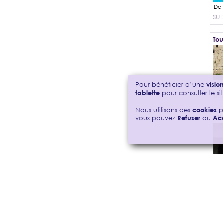
SU
Tou
Pour bénéficier d’une
visi
tablette
pour consulter le sit
SM
Nous utilisons des
cookies
p
Ci
vous pouvez
Refuser
ou
Ac
SU
For