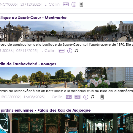
NCY0005
| 21/12/2025
| L. Collin
ilique du Sacré-Cœur - Montmartre
IS0066
| 05/11/2025
| L. Collin
din de l'archevêché - Bourges
URGES0002
| 16/08/2025
| L. Collin
 jardins enluminés - Palais des Rois de Majorque