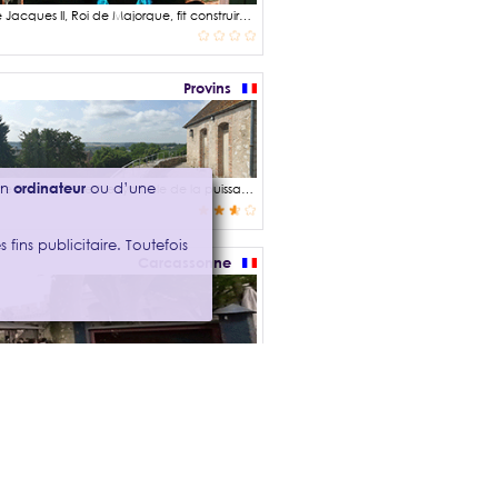
De 1276 à 1229, Majorque fut le centre d'un royaume indépendant et c'est en 1274 que Jacques II, Roi de Majorque, fit construire le Palais des Rois de Majorque, lorsqu'il décida que Perpignan serait la capitale continentale du royaume de Majorque. Ce palais médiéval et de style gothique, est situé au centre de la ville de Perpignan. Ce lieu mythique sert aujourd'hui à accueillir de nombreux évènements festifs et culturels organisés par le Département, notamment, un spectacle immersif : « Les jardins enluminés » consistant à projeter sur les murs de l'ancienne écurie, des animations évocatrices de l'époque médiévale.
Provins
’un
ordinateur
ou d’une
La tour César est construite sur une motte artificielle, elle est le point culminant qui domine Provins. Elle est le symbole de la puissance de Provins et des Comtes de Champagne au Moyen Ã‚ge. Son donjon, est le seul exemple connu pour sa forme octogonale dont la base est un carré. La Tour César a aussi été appelée au cours des siècles, Tour du Roi, Tour aux prisonniers et Grosse Tour.
 fins publicitaire. Toutefois
Carcassonne
La cité médiévale de Carcassonne est située en Occitanie sur la rive droite de L'Aude. Elle domine la ville de Carcassonne. Les premières traces archéologiques datent de l'époque Gallo-Romaine. La cité est entourée d'un double rempart de près de 3 km de long comportant 52 tours. Elle abrite également le château comtal et la basilique Saint-Nazaire. La place Marcou est une place qui comporte de nombreux restaurants et leurs terrasses, et situe à proximité du château fort de la tour Saint-Laurent et la porte Narbonnaise.
Sales-le-Château