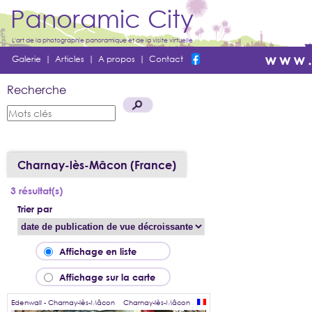
Panoramic City
L'art de la photographie panoramique et de la visite virtuelle
Galerie
|
Articles
|
A propos
|
Contact
Recherche
Charnay-lès-Mâcon (France)
3 résultat(s)
Trier par
Affichage en liste
Affichage sur la carte
Edenwall - Charnay-lès-Mâcon
Charnay-lès-Mâcon