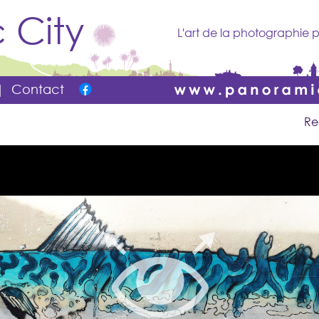
 City
L'art de la photographie p
|
Contact
Re