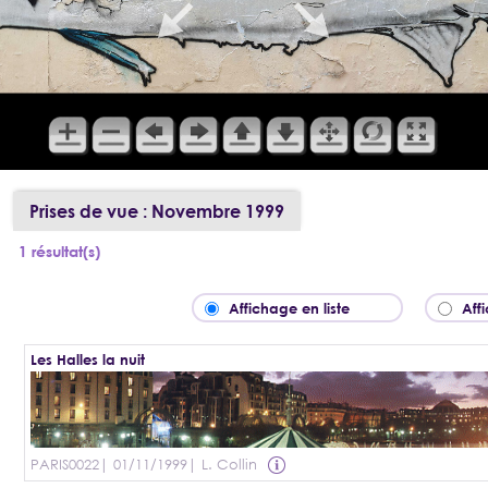
Prises de vue : Novembre 1999
1 résultat(s)
Affichage en liste
Aff
Les Halles la nuit
PARIS0022
| 01/11/1999
| L. Collin