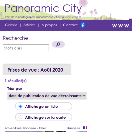
Panoramic City
L'art de la photographie panoramique et de la visite virtuelle
Galerie
|
Articles
|
A propos
|
Contact
Recherche
Prises de vue : Août 2020
1 résultat(s)
Trier par
Affichage en liste
Affichage sur la carte
Arc-en-Ciel - Sancerre - Cher
Sancerre