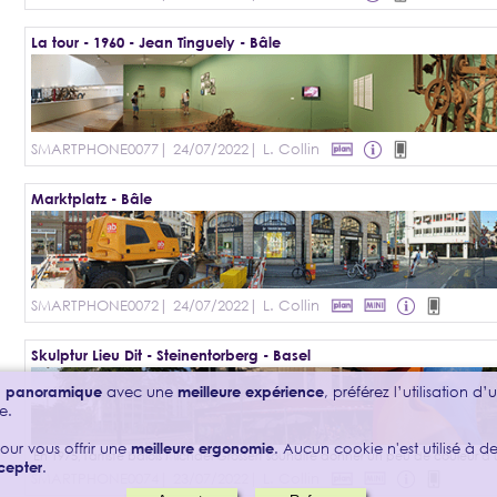
La tour - 1960 - Jean Tinguely - Bâle
SMARTPHONE0077
| 24/07/2022
| L. Collin
Marktplatz - Bâle
SMARTPHONE0072
| 24/07/2022
| L. Collin
Skulptur Lieu Dit - Steinentorberg - Basel
on panoramique
avec une
meilleure expérience
, préférez l’utilisation d
e.
our vous offrir une
meilleure ergonomie
. Aucun cookie n'est utilisé à des
cepter
.
SMARTPHONE0074
| 23/07/2022
| L. Collin