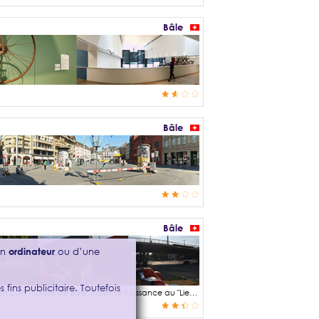
Bâle
Bâle
Bâle
’un
ordinateur
ou d’une
 fins publicitaire. Toutefois
En 1975, l'artiste bâlois Michael Grossert souhaite donner un peu de couleur à un coin morose de Bâle. Il donne naissance au "Lieu dit", sculpture pleine de couleurs à découvrir dans le quartier de Heuwaage. Aujourd'hui, les enfants s'amusent dessus et les habitués des pubs avoisinants aiment s'y asseoir pour apprécier leur bière.