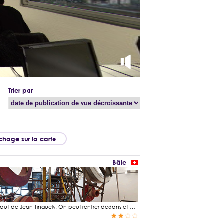
Trier par
ichage sur la carte
Bâle
Utopia est une sculpture mécanique de 17 mètres de long et de 8 mètres de haut de Jean Tinguely. On peut rentrer dedans et y marcher pour admirer les multiples roues, moteurs, courroies de transmission qui permettent de mettre en mouvement les différents composants. Cette sculpture peut-être contemplée au Musée Tinguely à Bâle.