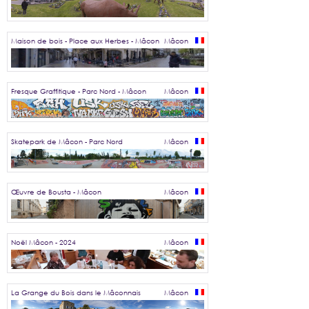
Maison de bois - Place aux Herbes - Mâcon
Mâcon
Fresque Graffitique - Parc Nord - Mâcon
Mâcon
Skatepark de Mâcon - Parc Nord
Mâcon
Œuvre de Bousta - Mâcon
Mâcon
Noël Mâcon - 2024
Mâcon
La Grange du Bois dans le Mâconnais
Mâcon