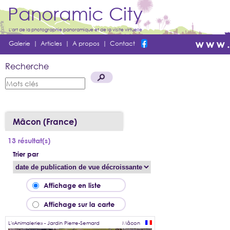
Panoramic City
L'art de la photographie panoramique et de la visite virtuelle
Galerie
|
Articles
|
A propos
|
Contact
Recherche
Mâcon (France)
13 résultat(s)
Trier par
Affichage en liste
Affichage sur la carte
L'«Animalerie» - Jardin Pierre-Semard
Mâcon