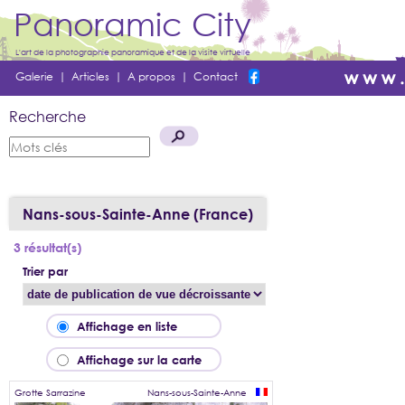
Panoramic City
L'art de la photographie panoramique et de la visite virtuelle
Galerie
|
Articles
|
A propos
|
Contact
Recherche
Nans-sous-Sainte-Anne (France)
3 résultat(s)
Trier par
Affichage en liste
Affichage sur la carte
Grotte Sarrazine
Nans-sous-Sainte-Anne