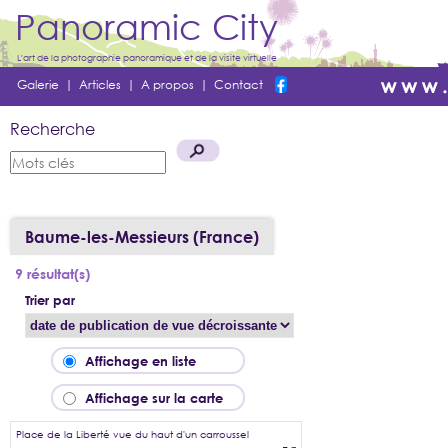
Panoramic City
L'art de la photographie panoramique et de la visite virtuelle
Galerie
|
Articles
|
A propos
|
Contact
Recherche
Baume-les-Messieurs (France)
9 résultat(s)
Trier par
Affichage en liste
Affichage sur la carte
Place de la Liberté vue du haut d'un carroussel