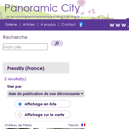
Panoramic City
L'art de la photographie panoramique et de la visite virtuelle
Galerie
|
Articles
|
A propos
|
Contact
Recherche
Pressilly (France)
2 résultat(s)
Trier par
Affichage en liste
Affichage sur la carte
Château de Présilly
Pressilly