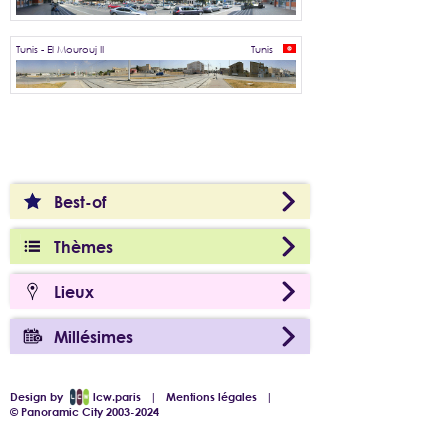
Tunis - El Mourouj II
Tunis
Best-of
Thèmes
Lieux
Millésimes
Design by
lcw.paris
|
Mentions légales
|
© Panoramic City 2003-2024