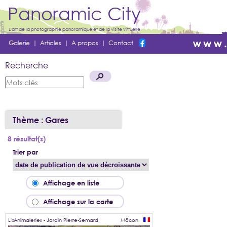
Panoramic City
L'art de la photographie panoramique et de la visite virtuelle
Galerie
|
Articles
|
A propos
|
Contact
Recherche
Thème : Gares
8 résultat(s)
Trier par
Affichage en liste
Affichage sur la carte
L'«Animalerie» - Jardin Pierre-Semard
Mâcon