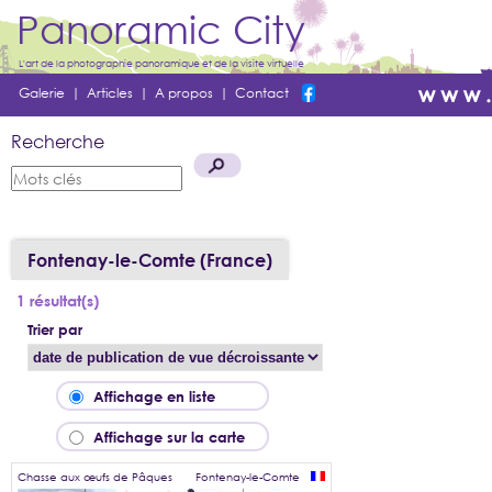
Panoramic City
L'art de la photographie panoramique et de la visite virtuelle
Galerie
|
Articles
|
A propos
|
Contact
Recherche
Fontenay-le-Comte (France)
1 résultat(s)
Trier par
Affichage en liste
Affichage sur la carte
Chasse aux œufs de Pâques
Fontenay-le-Comte