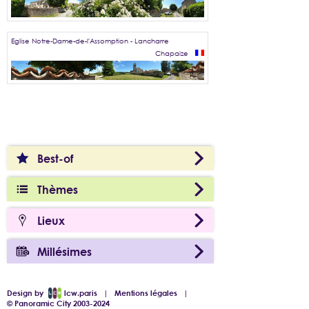
Eglise Notre-Dame-de-l'Assomption - Lancharre
Chapaize
Best-of
Thèmes
Lieux
Millésimes
Design by
lcw.paris
|
Mentions légales
|
© Panoramic City 2003-2024