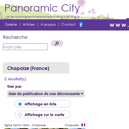
Panoramic City
L'art de la photographie panoramique et de la visite virtuelle
Galerie
|
Articles
|
A propos
|
Contact
Recherche
Chapaize (France)
2 résultat(s)
Trier par
Affichage en liste
Affichage sur la carte
Eglise Saint-Martin - Chapaize
Chapaize