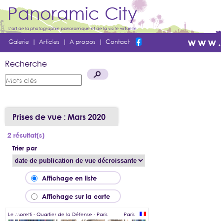
Panoramic City
L'art de la photographie panoramique et de la visite virtuelle
Galerie
|
Articles
|
A propos
|
Contact
Recherche
Prises de vue : Mars 2020
2 résultat(s)
Trier par
Affichage en liste
Affichage sur la carte
Le Moretti - Quartier de la Défense - Paris
Paris