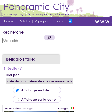
Panoramic City
L'art de la photographie panoramique et de la visite virtuelle
Galerie
|
Articles
|
A propos
|
Contact
Recherche
Bellagio (Italie)
1 résultat(s)
Trier par
Affichage en liste
Affichage sur la carte
Lac de Côme - Bellagio
Bellagio