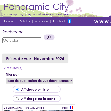
Panoramic City
L'art de la photographie panoramique et de la visite virtuelle
Galerie
|
Articles
|
A propos
|
Contact
Recherche
Prises de vue : Novembre 2024
2 résultat(s)
Trier par
Affichage en liste
Affichage sur la carte
Bd Saint-Michel - Rue Gay-Lussac
Paris