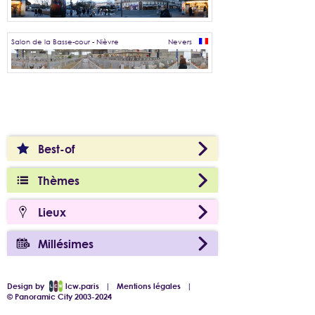
Salon de la Basse-cour - Nièvre
Nevers
Best-of
Thèmes
Lieux
Millésimes
Design by
lcw.paris
|
Mentions légales
|
© Panoramic City 2003-2024