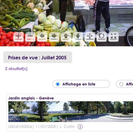
Prises de vue : Juillet 2005
2 résultat(s)
Affichage en liste
Aff
Jardin anglais - Genève
GENEVE0004
| 11/07/2005
| L. Collin