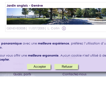
Jardin anglais - Genève
GENEVE0008
| 11/07/2005
| L. Collin
on panoramique
avec une
meilleure expérience
, préférez l’utilisation d
e.
our vous offrir une
meilleure ergonomie
. Aucun cookie n'est utilisé à des
A propos
cepter
.
s
Stéréos
A propos
Tunisie
Articles
Quais, ports
Contactez-nous
Zinal
Mentions légales
ne
360°
panoramic-city.com
Design by
lcw.paris
|
Mentions légales
| © Panoramic City 2003-2024