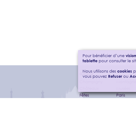
Pour bénéficier d’une
visi
tablette
pour consulter le sit
Nous utilisons des
cookies
p
Galerie
vous pouvez
Refuser
ou
Ac
Champigny
Montagne
Châteaux
Musées
Fêtes
Paris
Gares
Ponts
Gron
Smartpho
Inclassables
Sonores