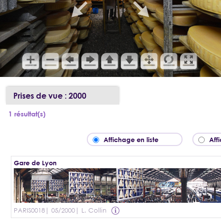
Prises de vue : 2000
1 résultat(s)
Affichage en liste
Aff
Gare de Lyon
PARIS0018
| 05/2000
| L. Collin