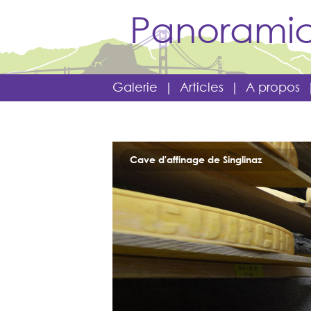
Panoramic
Galerie
|
Articles
|
A propos