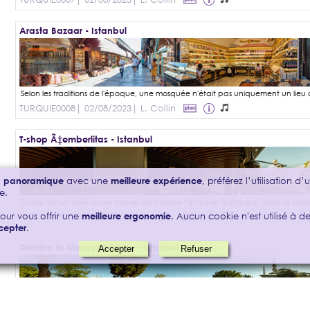
Arasta Bazaar - Istanbul
TURQUIE0008
| 02/08/2023
| L. Collin
T-shop Ã‡emberlitas - Istanbul
on panoramique
avec une
meilleure expérience
, préférez l’utilisation d
e.
TURQUIE0009
| 02/08/2023
| L. Collin
our vous offrir une
meilleure ergonomie
. Aucun cookie n'est utilisé à des
cepter
.
Derrière la Mosquée Bleue - Istanbul