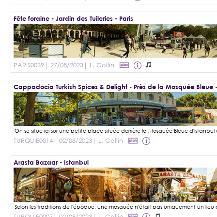
Fête foraine - Jardin des Tuileries - Paris
PARIS0039
| 27/08/2023
| L. Collin
Cappadocia Turkish Spices & Delight - Près de la Mosquée Bleue -
TURQUIE0014
| 02/08/2023
| L. Collin
Arasta Bazaar - Istanbul
TURQUIE0007
| 02/08/2023
| L. Collin