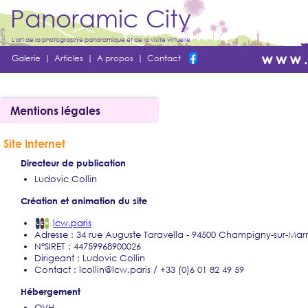
Panoramic City
L'art de la photographie panoramique et de la visite virtuelle
Galerie
|
Articles
|
A propos
|
Contact
Mentions légales
Site Internet
Directeur de publication
Ludovic Collin
Création et animation du site
lcw.paris
Adresse : 34 rue Auguste Taravella - 94500 Champigny-sur-Mar
N°SIRET : 44759968900026
Dirigeant : Ludovic Collin
Contact : lcollin@lcw.paris / +33 (0)6 01 82 49 59
Hébergement
OVH