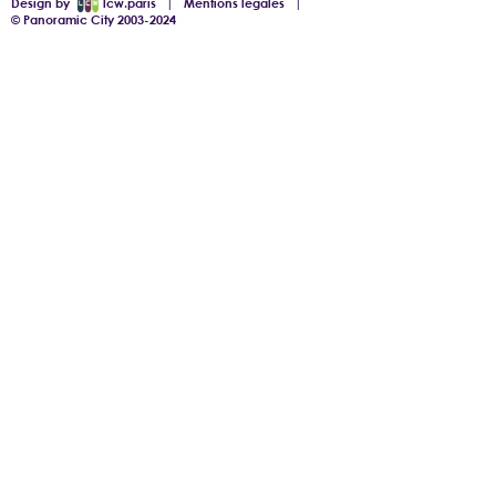
Design by
lcw.paris
|
Mentions légales
|
© Panoramic City 2003-2024