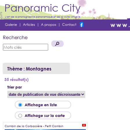
Panoramic City
L'art de la photographie panoramique et de la visite virtuelle
Galerie
|
Articles
|
A propos
|
Contact
Recherche
Thème : Montagnes
35 résultat(s)
Trier par
Affichage en liste
Affichage sur la carte
Combin de la Corbassière - Petit Combin