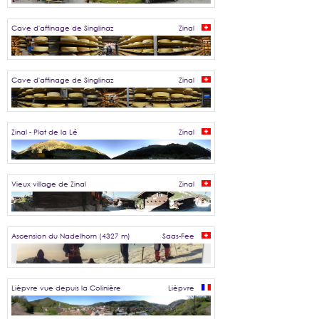
Cave d'affinage de Singlinaz
Zinal
Cave d'affinage de Singlinaz
Zinal
Zinal - Plat de la Lé
Zinal
Vieux village de Zinal
Zinal
Ascension du Nadelhorn (4327 m)
Saas-Fee
Lièpvre vue depuis la Colinière
Lièpvre