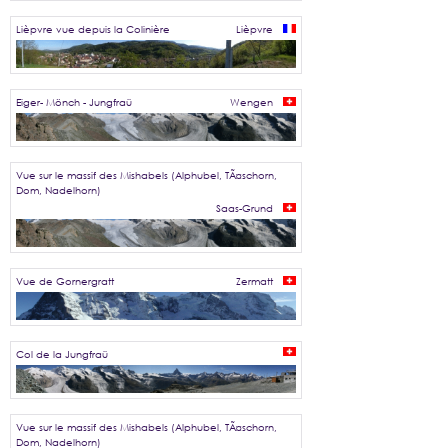
Lièpvre vue depuis la Colinière
Lièpvre
Eiger- Mönch - Jungfraü
Wengen
Vue sur le massif des Mishabels (Alphubel, TÃ¤schorn,
Dom, Nadelhorn)
Saas-Grund
Vue de Gornergratt
Zermatt
Col de la Jungfraü
Vue sur le massif des Mishabels (Alphubel, TÃ¤schorn,
Dom, Nadelhorn)