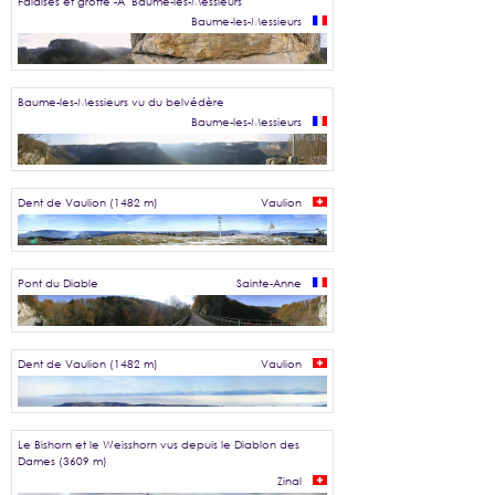
Falaises et grotte -Â Baume-les-Messieurs
Baume-les-Messieurs
Baume-les-Messieurs vu du belvédère
Baume-les-Messieurs
Dent de Vaulion (1482 m)
Vaulion
Pont du Diable
Sainte-Anne
Dent de Vaulion (1482 m)
Vaulion
Le Bishorn et le Weisshorn vus depuis le Diablon des
Dames (3609 m)
Zinal