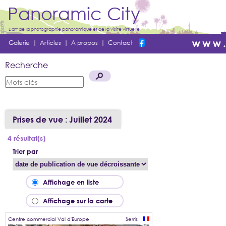
Panoramic City
L'art de la photographie panoramique et de la visite virtuelle
Galerie
|
Articles
|
A propos
|
Contact
Recherche
Prises de vue : Juillet 2024
4 résultat(s)
Trier par
Affichage en liste
Affichage sur la carte
Centre commercial Val d'Europe
Serris