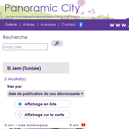
Panoramic City
L'art de la photographie panoramique et de la visite virtuelle
Galerie
|
Articles
|
A propos
|
Contact
Recherche
El Jem (Tunisie)
2 résultat(s)
Trier par
Affichage en liste
Affichage sur la carte
El Jem - Musée archéologique
El Jem