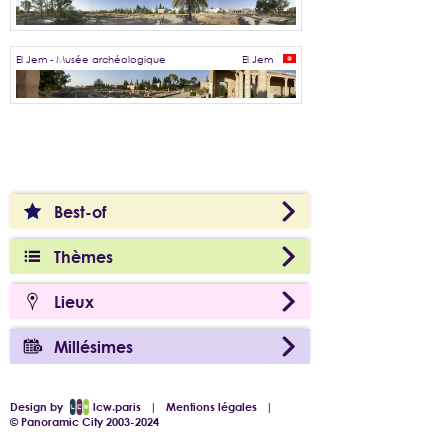
El Jem - Musée archéologique
El Jem
Best-of
Thèmes
Lieux
Millésimes
Design by
lcw.paris
|
Mentions légales
|
© Panoramic City 2003-2024