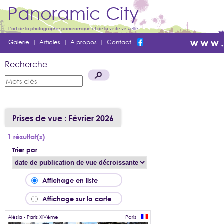
Panoramic City
L'art de la photographie panoramique et de la visite virtuelle
Galerie
|
Articles
|
A propos
|
Contact
Recherche
Prises de vue : Février 2026
1 résultat(s)
Trier par
Affichage en liste
Affichage sur la carte
Alésia - Paris XIVème
Paris