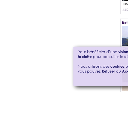
JU
Bel
Pour bénéficier d’une
visi
JU
tablette
pour consulter le sit
Nous utilisons des
cookies
p
Par
vous pouvez
Refuser
ou
Ac
PAR
Par