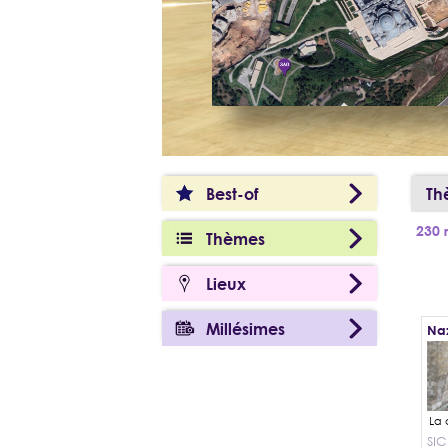
Best-of
Th
230 r
Thèmes
Lieux
Millésimes
Naz
SIC