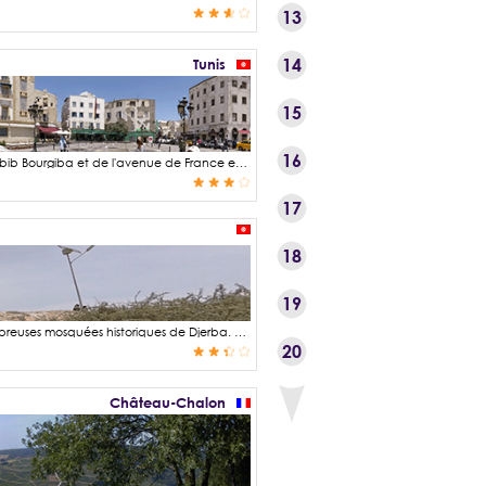
13
14
Tunis
15
16
La place de la Victoire est une place très animée du Tunis. Située en fin de l'avenue Habib Bourgiba et de l'avenue de France en regardant vers l'ouest, elle marque la jonction entre la ville moderne de Tunis et la vieille ville et sa fabuleuse médina classée au patrimoine de l'UNESCO. Depuis cette place on accède au fameux Souk de Tunis et ces milliers de boutiques et ateliers touristique et offrant les produits du quotidien au autochtones. La place de la Victoire doit son nom en hommage au retour de Habib Bourgiba de son exil en 1955. L'indépendance de la Tunisie a été déclarée un an plus tard le 20 mars 1956 après avoir vécu sous le protectorat français de 1881 à 1956. Habib Bourgiba sera alors nommé 1er ministre et en prendra la présidence en 1957 le jour de l'abolition de la monarchie.
17
18
19
La mosquée Sidi Yati dominant le littoral sud-ouest de l'île de Djerba fait partie des nombreuses mosquées historiques de Djerba. Celles-ci ont la particularité d'être d'une architecture sobre composée de coupoles basses et de murs enduits d'une épaisse couche de chaux qui en font leurs blancheurs. La mosquée Sidi Yati a été édifiée au début du Xe siècle à la mémoire de Khalaf Ibn Ahmad, appelé aussi Cheikh Yati El Mistawi, émir saffaride du Sistan (région située entre l'Iran et l'Afghanistan actuels) de 963 à 1002. En plus de son rôle de lieu de culte, cette mosquée a joué le rôle de tour de guet, chargé de surveiller la côte. Le ponton de la mosquée Sidi Yati, bien que très endommagé, offre une vue imprenable sur la mer. Il a été érigé spécifiquement pour un tournage cinématographique.
20
Château-Chalon