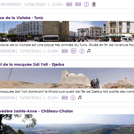
URGES0003
| 14/06/2026
| L. Collin
ce de la Victoire - Tunis
ISIE0038
| 12/05/2026
| L. Collin
t de la mosquée Sidi Yati - Djerba
ISIE0036
| 10/05/2026
| L. Collin
védère Sainte-Anne - Château-Chalon