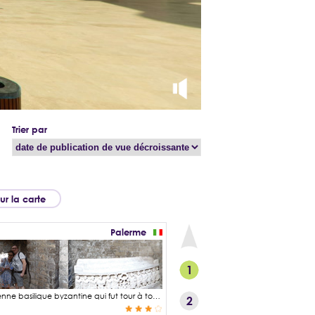
Trier par
sur la carte
Palerme
1
La cathédrale de Palerme fut construite au XIIe siècle à l'emplacement d'une très ancienne basilique byzantine qui fut tour à tour transformée en mosquée durant l'incursion arabe au IXe siècle puis restituée au culte chrétien après la libération de la ville en 1072 par l'armée des Hauteville. Après le tremblement de terre de 1169, l'ancien bâtiment était plutôt en mauvais état et l'archevêque de Palerme Gautier Phamil décida de la construction d'un édifice beaucoup plus grand et somptueux. La crypte que Naziha et Ludo ont visité en ce jour du 21 juillet 2026 durant leur périple en Sicile, date de la construction de la cathédrale et abrite de nombreux tombeaux et sarcophages des périodes romaines, byzantines et normandes.
2