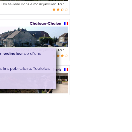
Château-Chalon est un village jurassien perché sur un rocher qui domine la vallée de la Haute-Seille dans le massif jurassien. La rivière de La Seille nait de la cascade située au fond de la reculée de Baume-les-Messieurs. Le village est classé parmi les plus beaux villages de France et est réputé pour son vignoble et son fameux vin jaune, un vin blanc sec élaboré à partir du Savagnin vieilli en fût de chêne durant 6 ans et 3 mois. Le village situé en hauteur offre de magnifiques points de vue sur les vignes et les villages alentours : Le belvédère Sainte-Anne, belvédère de la Rochette, belvédère Saint Jean, belvédère de Menétru, chemin des vignes en contrebas de l'église Saint-Pierre, etc … La Maison de la Haute Seille, ancienne hostellerie de l'Abbaye, outre sa muséographie dédiée au patrimoine local, permet également de profiter d'une jolie perspective depuis sa terrasse panoramique.
Château-Chalon
Château-Chalon est un village jurassien perché sur un rocher qui domine la vallée de la Haute-Seille dans le massif jurassien. La rivière de La Seille nait de la cascade située au fond de la reculée de Baume-les-Messieurs qui est aussi un lieu incontournable que je vous invite à visiter. Le village est classé parmi les plus beaux villages de France et est réputé pour son vignoble et son fameux vin jaune, un vin blanc sec élaboré à partir du Savagnin vieilli en fût de chêne durant 6 ans et 3 mois. Le domaine viticole de Château-Chalon et des villages environnants est présent dès l'antiquité sous l'ère gauloise Séquanes* et s'est développé ensuite sous l'influence de l'empire romain. On attribue le début de « l'histoire de ce village » bien avant l'époque mérovingienne et à la fondation de l'Abbaye de Château-Chalon sur l'arrête du plateau au VIIe siècle selon la légende, mais probablement plus au VIIIe ou IXe siècle au début de la période Carolingienne. Des fortifications intégrants deux tours viendront s'ajouter pour assurer la protection de l'établissement monastique. * Peuple gaulois établi en Séquanie à l'est de la Gaule sur le versant ouest du massif du jura.
’un
ordinateur
ou d’une
 fins publicitaire. Toutefois
Paris
Le Parc Floral de Paris est l'œuvre de Daniel Collin, ingénieur horticole de la ville de Paris et architecte paysagiste. Il a été créé en 1969 sur un ancien terrain militaire de plus de 30 hectares. Il présente une importante collection botanique et horticole : plantes régionales, plantes du Jurassique, plantes médicinales, … Deux restaurants permettent de faire une pose déjeuner ou simplement s'y désaltérer avec des boissons chaudes ou froides : Le restaurant Les Magnolias et le restaurant Le Bosquet visible sur cette photographie panoramique.
Paris