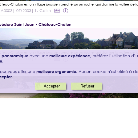
RA0003
| 07/2003
| L. Collin
védère Saint Jean - Château-Chalon
on panoramique
avec une
meilleure expérience
, préférez l’utilisation d
RA0002
| 07/2003
| L. Collin
e.
our vous offrir une
meilleure ergonomie
. Aucun cookie n'est utilisé à des
c Floral de Paris - Le Bosquet
cepter
.
IS0071
| 10/04/2026
| L. Collin
c Floral de Paris - Rhododendrons en sous-bois