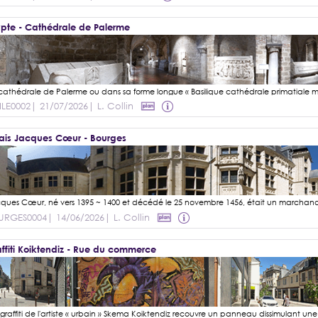
pte - Cathédrale de Palerme
ILE0002
| 21/07/2026
| L. Collin
ais Jacques Cœur - Bourges
URGES0004
| 14/06/2026
| L. Collin
ffiti Koiktendiz - Rue du commerce