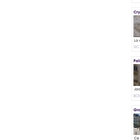
Cry
SIC
Pal
BO
Gra