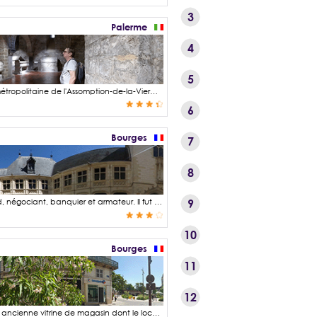
3
Palerme
4
5
La cathédrale de Palerme ou dans sa forme longue « Basilique cathédrale primatiale métropolitaine de l'Assomption-de-la-Vierge-Marie », fut construite au XIIe siècle à l'emplacement d'une très ancienne basilique byzantine du IVe siècle qui fut tour à tour transformée en mosquée durant l'incursion arabe au IXe siècle puis restituée au culte chrétien après la libération de la ville en 1072 par l'armée des Hauteville. La famille des Hauteville figure parmi les familles normandes les plus impliquées dans la conquête Italienne de cette époque. Après le tremblement de terre de 1169, l'ancien bâtiment était plutôt en mauvais état et l'archevêque de Palerme Gautier Phamil ou en italien Gualtiero Offamilio, décida de la construction d'un édifice beaucoup plus grand et somptueux afin d'y accueillir beaucoup plus de fidèles mais aussi pour rivaliser avec les célèbres cathédrales d'Europe. La crypte date de la construction de la cathédrale en 1185 et abrite des sarcophages et tombeaux des périodes romaines, byzantines et normandes. On y trouve notamment la sépulture de l'archevêque Gautier Ophamil, le fondateur de la cathédrale.
6
Bourges
7
8
Jacques Cœur, né vers 1395 ~ 1400 et décédé le 25 novembre 1456, était un marchand, négociant, banquier et armateur. Il fut nommé le grand argentier du roi sous le règne de Charles VII. Jacques Cœur possède alors de nombreuses propriétés dont l'une des plus remarquables est le Palais Jacques Cœur à Bourges, sa ville natale. Cet hôtel particulier a été construit entre les années 1443 et 1453 selon un style architectural gothique flamboyant ou tardif qualifié de « moderne » par opposition au style italianisant qualifié de « à l'antique ». Par cet édifice, Jacques Cœur qui devint l'homme le plus riche du royaume, voulait asseoir son autorité et marquer sa réussite. Malheureusement, il y séjourne que très peu puisqu'il tombe en disgrâce et est arrêté en 1451 par le roi Charles VII pour diverses accusations invoquées par ses rivaux et le roi lui-même. Les visites se font toute l'année. Un billet jumelé permet de visiter également la crypte de la cathédrale Saint-Etienne.
9
10
Bourges
11
12
Ce graffiti de l'artiste « urbain » Skema Koiktendiz recouvre un panneau dissimulant une ancienne vitrine de magasin dont le local est actuellement libre pour une future enseigne. Situé au coin de la rue du Commerce et de la rue Jacques Cœur, l'emplacement pour une future échoppe est particulièrement bien exposé, tout près de la place Cujas entièrement réaménagée par la ville de Bourges rendant le lieu très animé et attractif.