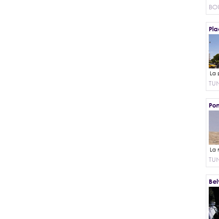
BO
Pla
TUN
Pon
TUN
Bel