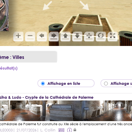
ème : Villes
ésultat(s)
Affichage en liste
Affichage 
iha & Ludo - Crypte de la Cathédrale de Palerme
ILE0003
| 21/07/2026
| L. Collin