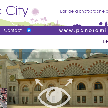
 City
L'art de la photographie p
|
Contact
Re