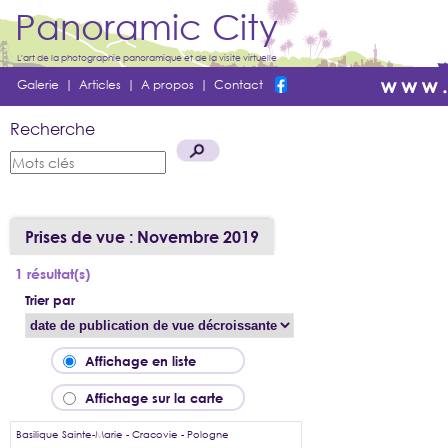
Panoramic City
L'art de la photographie panoramique et de la visite virtuelle
Galerie
|
Articles
|
A propos
|
Contact
Recherche
Prises de vue : Novembre 2019
1 résultat(s)
Trier par
Affichage en liste
Affichage sur la carte
Basilique Sainte-Marie - Cracovie - Pologne