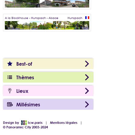
A la Blockhouse - Hunspach - Alsace
Hunspach
Best-of
Thèmes
Lieux
Millésimes
Design by
lcw.paris
|
Mentions légales
|
© Panoramic City 2003-2024