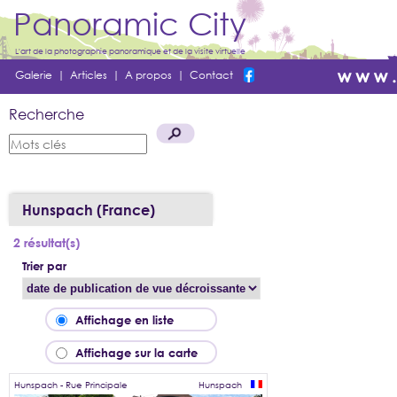
Panoramic City
L'art de la photographie panoramique et de la visite virtuelle
Galerie
|
Articles
|
A propos
|
Contact
Recherche
Hunspach (France)
2 résultat(s)
Trier par
Affichage en liste
Affichage sur la carte
Hunspach - Rue Principale
Hunspach