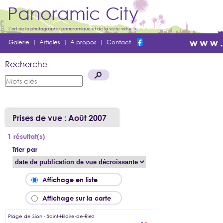
Panoramic City
L'art de la photographie panoramique et de la visite virtuelle
Galerie
|
Articles
|
A propos
|
Contact
Recherche
Prises de vue : Août 2007
1 résultat(s)
Trier par
Affichage en liste
Affichage sur la carte
Plage de Sion - Saint-Hilaire-de-Riez