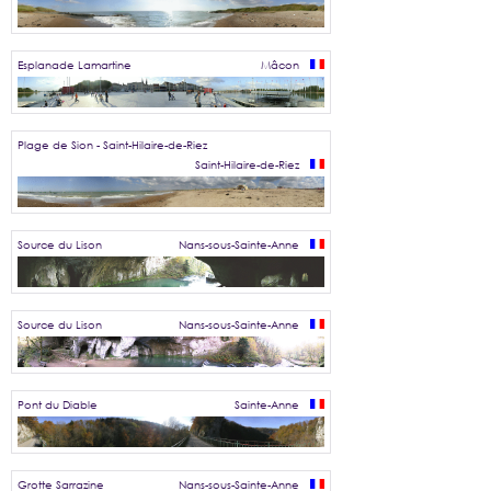
Esplanade Lamartine
Mâcon
Plage de Sion - Saint-Hilaire-de-Riez
Saint-Hilaire-de-Riez
Source du Lison
Nans-sous-Sainte-Anne
Source du Lison
Nans-sous-Sainte-Anne
Pont du Diable
Sainte-Anne
Grotte Sarrazine
Nans-sous-Sainte-Anne