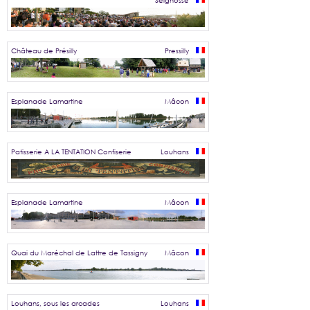
Seignosse
Château de Présilly
Pressilly
Esplanade Lamartine
Mâcon
Patisserie A LA TENTATION Confiserie
Louhans
Esplanade Lamartine
Mâcon
Quai du Maréchal de Lattre de Tassigny
Mâcon
Louhans, sous les arcades
Louhans