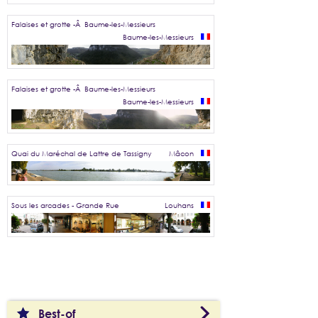
Falaises et grotte -Â Baume-les-Messieurs
Baume-les-Messieurs
Falaises et grotte -Â Baume-les-Messieurs
Baume-les-Messieurs
Quai du Maréchal de Lattre de Tassigny
Mâcon
Sous les arcades - Grande Rue
Louhans
Best-of