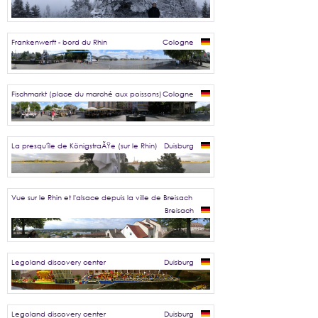
Frankenwerft - bord du Rhin
Cologne
Fischmarkt (place du marché aux poissons)
Cologne
La presqu'île de KönigstraÃŸe (sur le Rhin)
Duisburg
Vue sur le Rhin et l'alsace depuis la ville de Breisach
Breisach
Legoland discovery center
Duisburg
Legoland discovery center
Duisburg