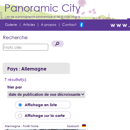
Panoramic City
L'art de la photographie panoramique et de la visite virtuelle
Galerie
|
Articles
|
A propos
|
Contact
Recherche
Pays : Allemagne
7 résultat(s)
Trier par
Affichage en liste
Affichage sur la carte
Allemagne - Forêt Noire
Sasbach