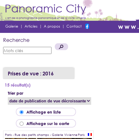
Panoramic City
L'art de la photographie panoramique et de la visite virtuelle
Galerie
|
Articles
|
A propos
|
Contact
Recherche
Prises de vue : 2016
15 résultat(s)
Trier par
Affichage en liste
Affichage sur la carte
Paris - Rue des petits champs - Galerie Vivienne
Paris