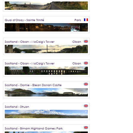
Quai d'Orsay - Sainte Trinité
Paris
Scotland - Oban - McCaig's Tower
Oban
Scotland - Oban - McCaig's Tower
Oban
Scotland - Dornie - Eilean Donan Castle
Scotland - Struan
Scotland - Birnam Highland Games Park