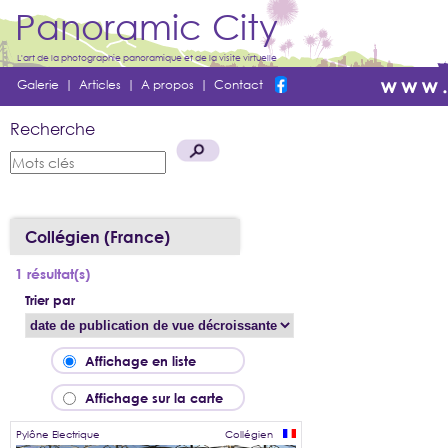
Panoramic City
L'art de la photographie panoramique et de la visite virtuelle
Galerie
|
Articles
|
A propos
|
Contact
Recherche
Collégien (France)
1 résultat(s)
Trier par
Affichage en liste
Affichage sur la carte
Pylône Electrique
Collégien