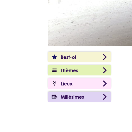
Best-of
Thèmes
Lieux
Millésimes