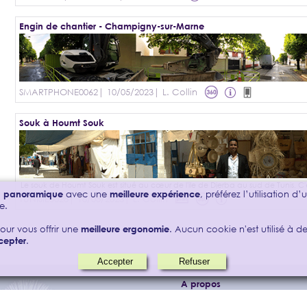
Engin de chantier - Champigny-sur-Marne
SMARTPHONE0062
| 10/05/2023
| L. Collin
Souk à Houmt Souk
on panoramique
avec une
meilleure expérience
, préférez l’utilisation d
TUNISIE0028
| 18/05/2023
| L. Collin
e.
our vous offrir une
meilleure ergonomie
. Aucun cookie n'est utilisé à des
cepter
.
A propos
s
Stéréos
A propos