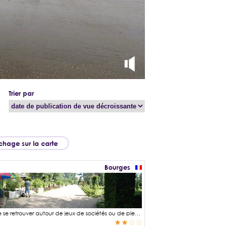
Trier par
ichage sur la carte
Bourges
La fête du jeu à Bourges est un évènement permettant aux petits et grands de se retrouver autour de jeux de sociétés ou de plein air comme les échasses, les boules ou le jeu de quilles. Elle a lieu tous les ans entre la fin du mois de mai et le début du mois de juin dans les jardins des Prés-Fichaux et est organisée par l'OMSJC (Office municipal des sports, de la jeunesse et de la culture) réunissant une quinzaine de services et d'associations. On y trouve des centaines de jeux et une ambiance bon enfant dans ce magnifique jardin.