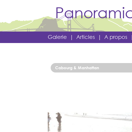
Panoramic
Galerie
|
Articles
|
A propos