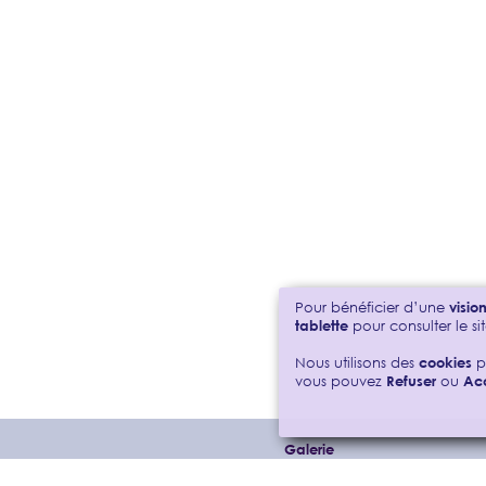
Pour bénéficier d’une
visi
tablette
pour consulter le sit
Nous utilisons des
cookies
p
vous pouvez
Refuser
ou
Ac
Galerie
Champigny
Montagne