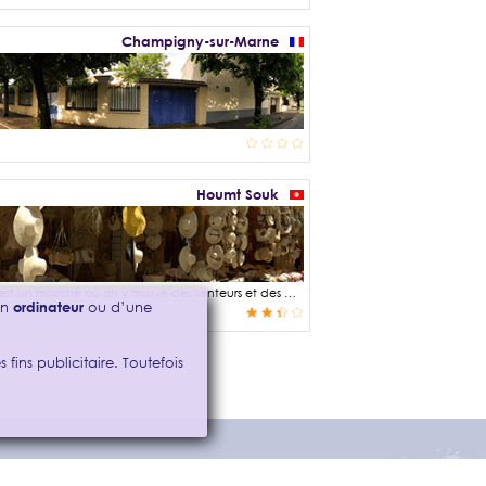
Champigny-sur-Marne
Houmt Souk
Le souk de Houmt Souk est situé au cœur de l'ile de Djerba au sud de Tunis. C'est un marché où on y trouve des senteurs et des couleurs qui définissent la région. C'est aussi un lieu de rencontre et de traditions.
’un
ordinateur
ou d’une
 fins publicitaire. Toutefois