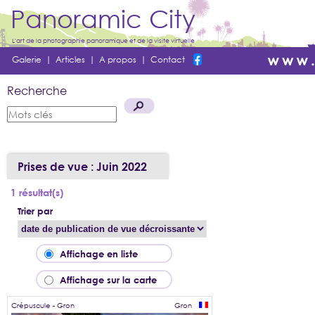
Panoramic City
L'art de la photographie panoramique et de la visite virtuelle
Galerie
|
Articles
|
A propos
|
Contact
Recherche
Prises de vue : Juin 2022
1 résultat(s)
Trier par
Affichage en liste
Affichage sur la carte
Crépuscule - Gron
Gron